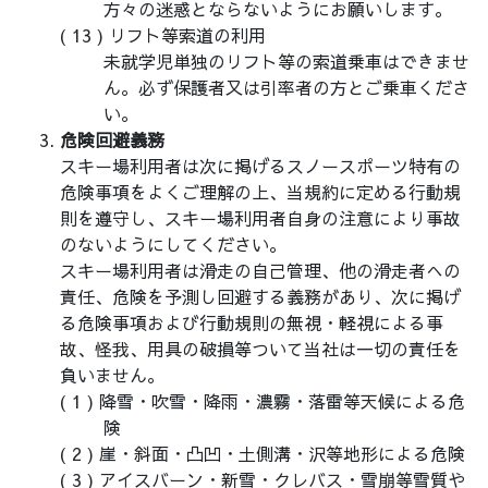
方々の迷惑とならないようにお願いします。
リフト等索道の利用
未就学児単独のリフト等の索道乗車はできませ
ん。必ず保護者又は引率者の方とご乗車くださ
い。
危険回避義務
スキー場利用者は次に掲げるスノースポーツ特有の
危険事項をよくご理解の上、当規約に定める行動規
則を遵守し、スキー場利用者自身の注意により事故
のないようにしてください。
スキー場利用者は滑走の自己管理、他の滑走者への
責任、危険を予測し回避する義務があり、次に掲げ
る危険事項および行動規則の無視・軽視による事
故、怪我、用具の破損等ついて当社は一切の責任を
負いません。
降雪・吹雪・降雨・濃霧・落雷等天候による危
険
崖・斜面・凸凹・土側溝・沢等地形による危険
アイスバーン・新雪・クレバス・雪崩等雪質や