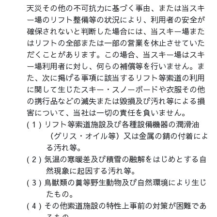
天災その他の不可抗力に基づく事由、または当スキ
ー場のリフト整備等の状況により、利用者の安全が
確保されないと判断した場合には、当スキー場また
はリフトの全部または一部の営業を休止させていた
だくことがあります。この場合、当スキー場はスキ
ー場利用者に対し、何らの補償等を行いません。ま
た、次に掲げる事項に該当するリフト等索道の利用
に関して生じたスキー・スノーボードや衣服その他
の携行品などの滅失または毀損及び汚れ等による損
害について、当社は一切の責任を負いません。
リフト等索道施設及び各種設備機器の潤滑油
（グリス・オイル等）又は金属の錆の付着によ
る汚れ等。
気温の寒暖差及び積雪の融解をはじめとする自
然現象に起因する汚れ等。
鳥獣類の糞等野生動物及び自然環境により生じ
たもの。
その他索道施設の特性上事前の対策が困難であ