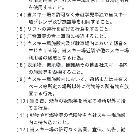
る滑走用具や当社スキー場が禁止する滑走用具
を使用すること。
当スキー場の許可なく未就学児単独で当スキー
場ゲレンデ及び施設等を利用すること。
リフトの運行を妨げる行為をすること。
圧雪車等の雪上車両に接近すること。
当スキー場施設内及び駐車場内において騒音を
生じさせる等、当スキー場近隣や他のスキー場
利用者の迷惑となる行為。
表示物、掲示物、標識類その他当社スキー場内
の施設等を毀損すること。
当スキー場施設内において、通路または共有ス
ペース等所定の場所以外に荷物等の所有物を放
置する行為。
空き缶、煙草の吸殻等を所定の場所以外に捨
てる行為。
動物や可燃物等の危険物を当社スキー場施設
内に持ち込むこと。
当スキー場の許可なく営業、宣伝、広告、勧