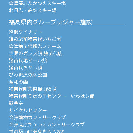
会津高原たかつえスキー場
北日光・高畑スキー場
福島県内グループレジャー施設
逢瀬ワイナリー
道の駅前猪苗代いちご園
会津猪苗代観光ファーム
世界のガラス館 猪苗代店
猪苗代地ビール館
猪苗代おかし館
びわ沢原森林公園
昭和の森
猪苗代町営磐梯山牧場
猪苗代町そばの里センター いわはし館
駅舎亭
サイクルセンター
会津磐梯カントリークラブ
会津高原たかつえカントリークラブ
道の駅山口温泉きらら289