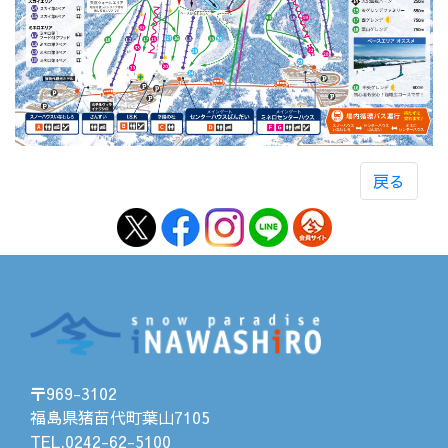
戻る
〒969-3102
福島県猪苗代町葉山7105
TEL.0242-62-5100