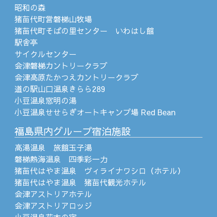
昭和の森
猪苗代町営磐梯山牧場
猪苗代町そばの里センター いわはし館
駅舎亭
サイクルセンター
会津磐梯カントリークラブ
会津高原たかつえカントリークラブ
道の駅山口温泉きらら289
小豆温泉窓明の湯
小豆温泉せせらぎオートキャンプ場 Red Bean
福島県内グループ宿泊施設
高湯温泉 旅館玉子湯
磐梯熱海温泉 四季彩一力
猪苗代はやま温泉 ヴィライナワシロ（ホテル）
猪苗代はやま温泉 猪苗代観光ホテル
会津アストリアホテル
会津アストリアロッジ
小豆温泉花木の宿