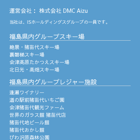
運営会社
：
株式会社 DMC Aizu
当社は、
ISホールディングス
グループの一員です。
福島県内グループスキー場
絶景・猪苗代スキー場
裏磐梯スキー場
会津高原たかつえスキー場
北日光・高畑スキー場
福島県内グループレジャー施設
逢瀬ワイナリー
道の駅前猪苗代いちご園
会津猪苗代観光ファーム
世界のガラス館 猪苗代店
猪苗代地ビール館
猪苗代おかし館
びわ沢原森林公園