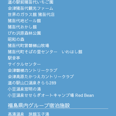
道の駅前猪苗代いちご園
会津猪苗代観光ファーム
世界のガラス館 猪苗代店
猪苗代地ビール館
猪苗代おかし館
びわ沢原森林公園
昭和の森
猪苗代町営磐梯山牧場
猪苗代町そばの里センター いわはし館
駅舎亭
サイクルセンター
会津磐梯カントリークラブ
会津高原たかつえカントリークラブ
道の駅山口温泉きらら289
小豆温泉窓明の湯
小豆温泉せせらぎオートキャンプ場 Red Bean
福島県内グループ宿泊施設
高湯温泉 旅館玉子湯