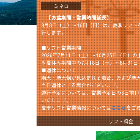
ミネロ
【お盆期間・営業時間延長】
8月8日（土）～16日（日）は、夏季リフト
行します。
■リフト営業期間
2026年7月11日（土）～10月25日（日
※夏休み期間中の7月18日（土）～8月31
■運休について
雨天・悪天候が見込まれる場合、および悪
当日運休とする場合がございます。
運行予定については、営業予定日の3日前1
いたします。
夏季リフト営業情報については
こちら
をご
リフト料金