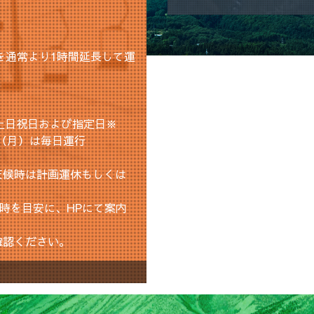
を通常より1時間延長して運
）の土日祝日および指定日※
日（月）は毎日運行
天候時は計画運休もしくは
7時を目安に、HPにて案内
確認ください。