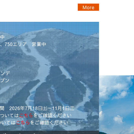
More
業中
ア、750エリア 営業中
レンデ
ープン
 2026年7月18日㈯～11月1日㈰
については
こちら
をご確認ください
ついては
こちら
をご確認ください