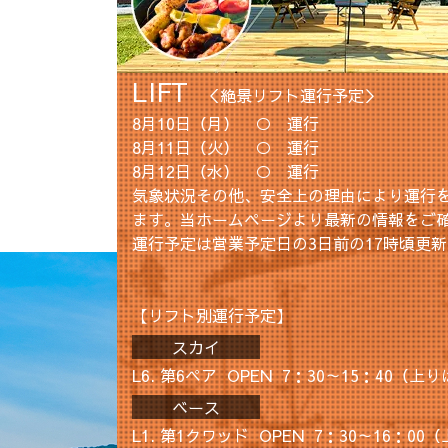
LIFT
＜絶景リフト運行予定
＞
8月10日（月） ○ 運行
8月11日（火） ○ 運行
8月12日（水） ○ 運行
気象状況その他、安全上の理由により運行
ます。当ホームページより最新の情報をご
運行予定は営業予定日の3日前の17時頃更
【リフト別運行予定】
スカイ
L6. 第6ペア
OPEN
7：30～15：40（上り
ベース
L1. 第1クワッド
OPEN
7：30～16：00（