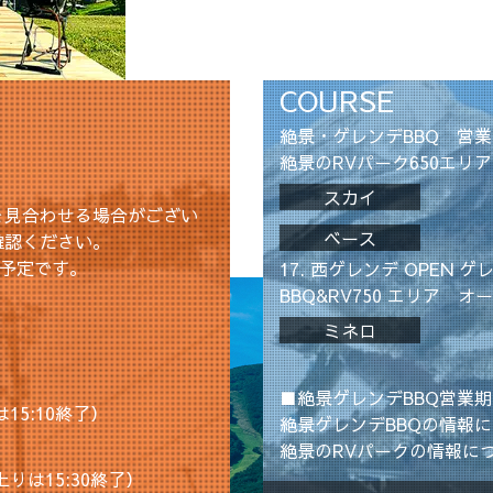
COURSE
絶景・ゲレンデBBQ 営
絶景のRVパーク650エリ
スカイ
を見合わせる場合がござい
ベース
確認ください。
新予定です。
17. 西ゲレンデ
OPEN
ゲ
BBQ&RV750 エリア オ
ミネロ
■絶景ゲレンデBBQ営業期間
は15:10終了）
絶景ゲレンデBBQの情報
絶景のRVパークの情報に
上りは15:30終了）