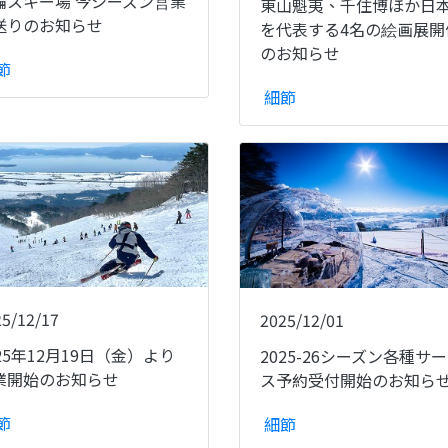
輪スキー場 今シーズン営業
東山魁夷、千住博ほか日
送りのお知らせ
を代表する4名の絵画展開
のお知らせ
節
細節
25/12/17
2025/12/01
25年12月19日（金）より
2025-26シーズン各種サ
業開始のお知らせ
ス予約受付開始のお知ら
節
細節