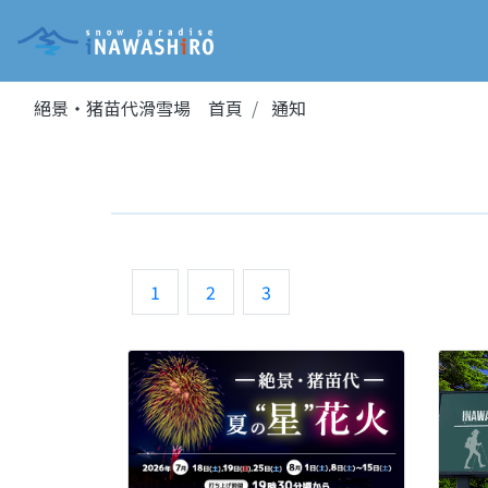
絕景・猪苗代滑雪場 首頁
通知
1
2
3