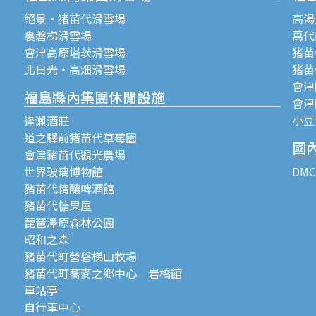
絕景・猪苗代滑雪場
高湯
裏磐梯滑雪場
萬代
會津高原塔茨滑雪場
猪苗代
北日光・高畑滑雪場
猪苗
會津
福島縣內集團休閒設施
會津
小豆
逢瀨酒莊
道之驛前猪苗代草莓園
國
會津豬苗代觀光農場
世界玻璃博物館
DM
豬苗代精釀啤酒館
豬苗代糖果屋
琵琶澤原森林公園
昭和之森
豬苗代町營磐梯山牧場
豬苗代町蕎麥之鄉中心 岩橋館
車站亭
自行車中心