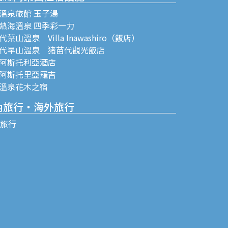
溫泉旅館 玉子湯
熱海溫泉 四季彩一力
葉山溫泉 Villa Inawashiro（飯店）
代早山溫泉 猪苗代觀光飯店
阿斯托利亞酒店
阿斯托里亞羅吉
溫泉花木之宿
內旅行・海外旅行
C旅行