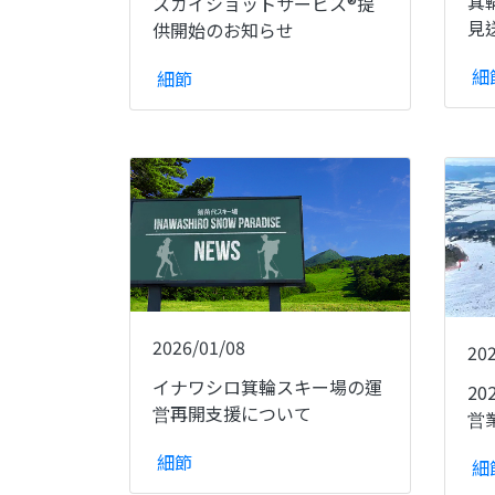
箕
スカイショットサービス®提
見
供開始のお知らせ
細
細節
2026/01/08
20
イナワシロ箕輪スキー場の運
20
営再開支援について
営
細節
細