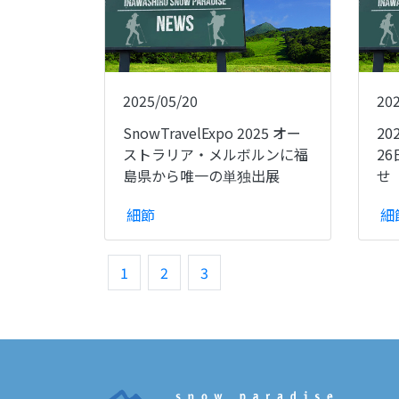
2025/05/20
20
SnowTravelExpo 2025 オー
2
ストラリア・メルボルンに福
2
島県から唯一の単独出展
せ
細節
細
1
2
3