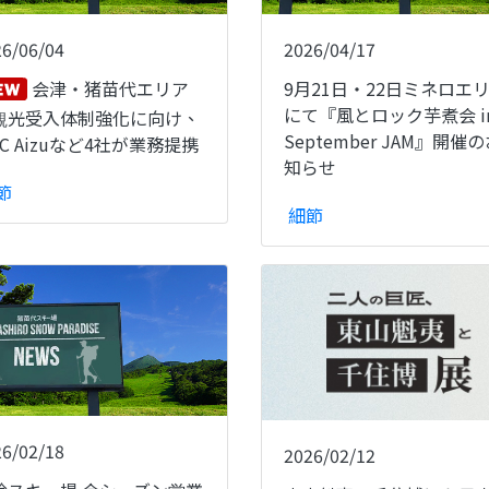
26/06/04
2026/04/17
会津・猪苗代エリア
9月21日・22日ミネロエ
にて『風とロック芋煮会 i
観光受入体制強化に向け、
September JAM』開催
C Aizuなど4社が業務提携
知らせ
節
細節
26/02/18
2026/02/12