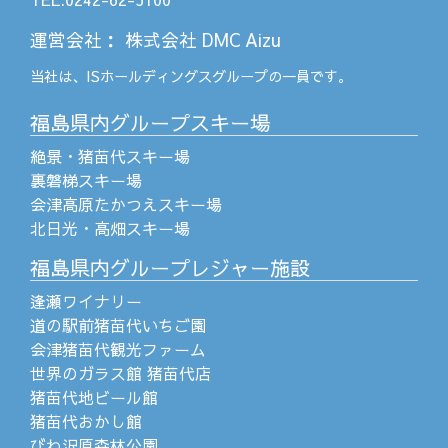
運営会社
：
株式会社 DMC Aizu
当社は、
ISホールディングス
グループの一員です。
福島県内グループスキー場
絶景・猪苗代スキー場
裏磐梯スキー場
会津高原たかつえスキー場
北日光・高畑スキー場
福島県内グループレジャー施設
逢瀬ワイナリー
道の駅前猪苗代いちご園
会津猪苗代観光ファーム
世界のガラス館 猪苗代店
猪苗代地ビール館
猪苗代おかし館
びわ沢原森林公園