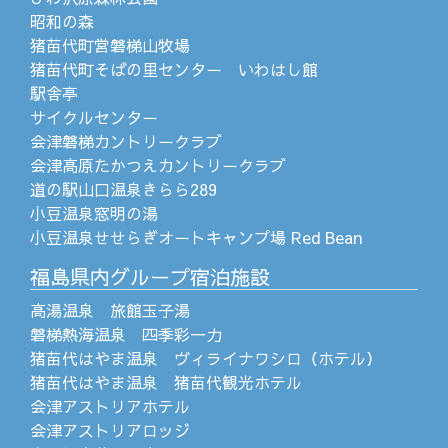
昭和の森
猪苗代町営磐梯山牧場
猪苗代町そばの里センター いわはし館
駅舎亭
サイクルセンター
会津磐梯カントリークラブ
会津高原たかつえカントリークラブ
道の駅山口温泉きらら289
小豆温泉窓明の湯
小豆温泉せせらぎオートキャンプ場 Red Bean
福島県内グループ宿泊施設
高湯温泉 旅館玉子湯
磐梯熱海温泉 四季彩一力
猪苗代はやま温泉 ヴィライナワシロ（ホテル）
猪苗代はやま温泉 猪苗代観光ホテル
会津アストリアホテル
会津アストリアロッジ