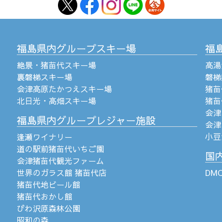
福島県内グループスキー場
福
絶景・猪苗代スキー場
高湯
裏磐梯スキー場
磐梯
会津高原たかつえスキー場
猪苗
北日光・高畑スキー場
猪苗
会津
福島県内グループレジャー施設
会津
小豆
逢瀬ワイナリー
道の駅前猪苗代いちご園
国
会津猪苗代観光ファーム
世界のガラス館 猪苗代店
DM
猪苗代地ビール館
猪苗代おかし館
びわ沢原森林公園
昭和の森