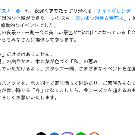
グスキー®
」や、夜遅くまでたっぷり滑れる「
ナイトゲレンデ
想的な体験ができた 「いなスキ！
たいまつ滑走＆雪花火
」、
の感動的なイベントでした。
の夜景･･･ 一期一会の美しい景色が"宝の山"になっている「
からもみなさんに提供して参ります。
冬」だけではありません。
夏」の爽やかさ、木の葉が色づく「秋」の恵み
んでいただけるよう、スタッフ一同、さまざまなイベントを企
むパノラマを、恋人同士で寄り添って眺めたり、ご家族みんな
鳥が舞い降りる「冬」になりましたら、今シーズンを超えるおも
よろしくお願いいたします。