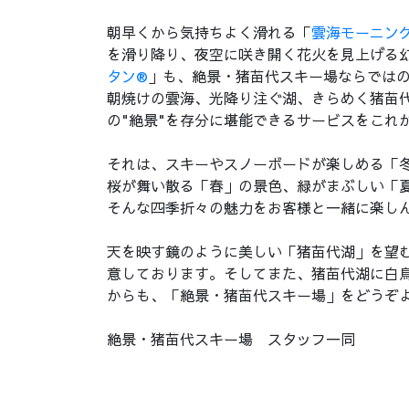
朝早くから気持ちよく滑れる「
雲海モーニン
を滑り降り、夜空に咲き開く花火を見上げる幻
タン®
」も、絶景・猪苗代スキー場ならでは
朝焼けの雲海、光降り注ぐ湖、きらめく猪苗代
の"絶景"を存分に堪能できるサービスをこれ
それは、スキーやスノーボードが楽しめる「
桜が舞い散る「春」の景色、緑がまぶしい「
そんな四季折々の魅力をお客様と一緒に楽し
天を映す鏡のように美しい「猪苗代湖」を望
意しております。そしてまた、猪苗代湖に白
からも、「絶景・猪苗代スキー場」をどうぞ
絶景・猪苗代スキー場 スタッフ一同