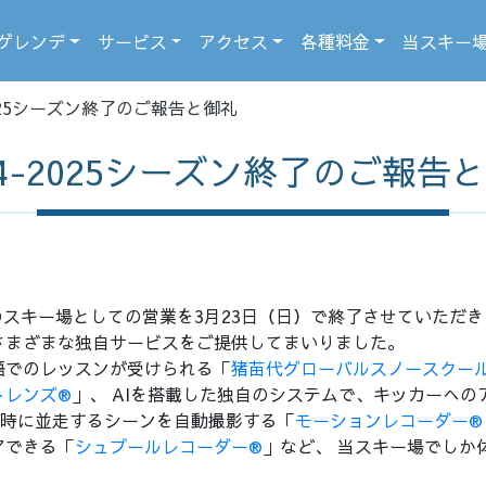
ゲレンデ
サービス
アクセス
各種料金
当スキー
2025シーズン終了のご報告と御礼
24-2025シーズン終了のご報告
ンのスキー場としての営業を3月23日（日）で終了させていただ
さまざまな独自サービスをご提供してまいりました。
語でのレッスンが受けられる「
猪苗代グローバルスノースクー
トレンズ®
」、 AIを搭載した独自のシステムで、キッカーへ
同時に並走するシーンを自動撮影する「
モーションレコーダー® Sid
アできる「
シュプールレコーダー®
」など、 当スキー場でしか