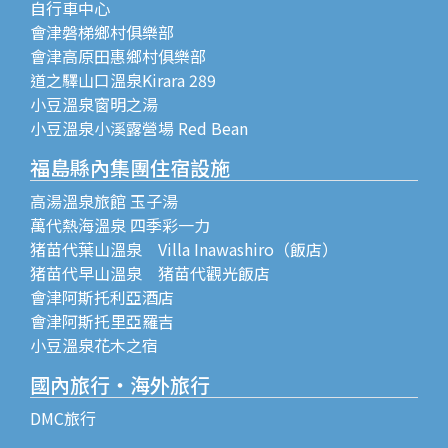
自行車中心
會津磐梯鄉村俱樂部
會津高原田惠鄉村俱樂部
道之驛山口溫泉Kirara 289
小豆溫泉窗明之湯
小豆溫泉小溪露營場 Red Bean
福島縣內集團住宿設施
高湯溫泉旅館 玉子湯
萬代熱海溫泉 四季彩一力
猪苗代葉山溫泉 Villa Inawashiro（飯店）
猪苗代早山溫泉 猪苗代觀光飯店
會津阿斯托利亞酒店
會津阿斯托里亞羅吉
小豆溫泉花木之宿
國內旅行・海外旅行
DMC旅行