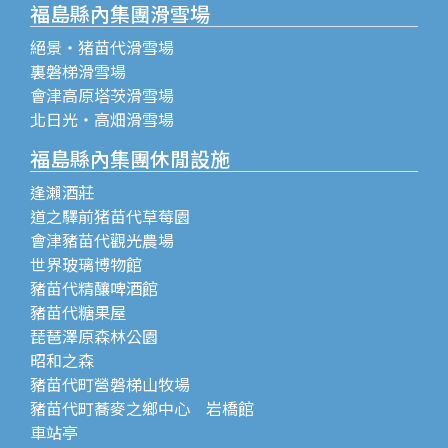
福島縣內集團滑雪場
絕景・猪苗代滑雪場
裏磐梯滑雪場
會津高原塔茨滑雪場
北日光・高畑滑雪場
福島縣內集團休閒設施
逢瀨酒莊
道之驛前猪苗代草莓園
會津豬苗代觀光農場
世界玻璃博物館
豬苗代精釀啤酒館
豬苗代糖果屋
琵琶澤原森林公園
昭和之森
豬苗代町營磐梯山牧場
豬苗代町蕎麥之鄉中心 岩橋館
車站亭