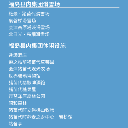
福岛县内集团滑雪场
绝景・猪苗代滑雪场
裏磐梯滑雪场
会津高原塔茨滑雪场
北日光・高畑滑雪场
福岛县内集团休闲设施
逢濑酒庄
道之站前猪苗代草莓园
会津猪苗代观光农场
世界玻璃博物馆
猪苗代精酿啤酒馆
猪苗代糖果屋
琵琶泽原森林公园
昭和森林
猪苗代町立磐梯山牧场
猪苗代町荞麦之乡中心 岩桥馆
站舍亭