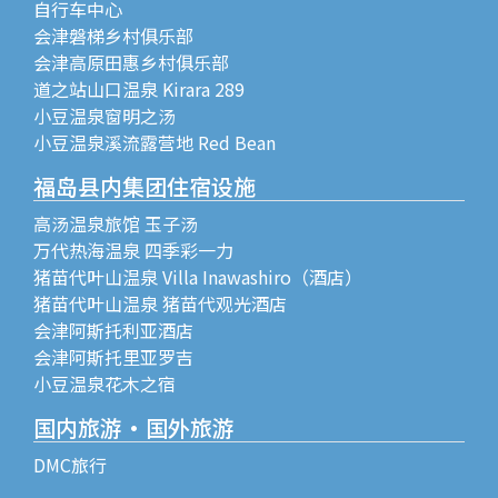
自行车中心
会津磐梯乡村俱乐部
会津高原田惠乡村俱乐部
道之站山口温泉 Kirara 289
小豆温泉窗明之汤
小豆温泉溪流露营地 Red Bean
福岛县内集团住宿设施
高汤温泉旅馆 玉子汤
万代热海温泉 四季彩一力
猪苗代叶山温泉 Villa Inawashiro（酒店）
猪苗代叶山温泉 猪苗代观光酒店
会津阿斯托利亚酒店
会津阿斯托里亚罗吉
小豆温泉花木之宿
国内旅游・国外旅游
DMC旅行