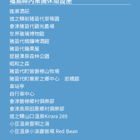
福島縣內集團休閒設施
逢瀨酒莊
道之驛前猪苗代草莓園
會津豬苗代觀光農場
世界玻璃博物館
豬苗代精釀啤酒館
豬苗代糖果屋
琵琶澤原森林公園
昭和之森
豬苗代町營磐梯山牧場
豬苗代町蕎麥之鄉中心 岩橋館
車站亭
自行車中心
會津磐梯鄉村俱樂部
會津高原田惠鄉村俱樂部
道之驛山口溫泉Kirara 289
小豆溫泉窗明之湯
小豆溫泉小溪露營場 Red Bean