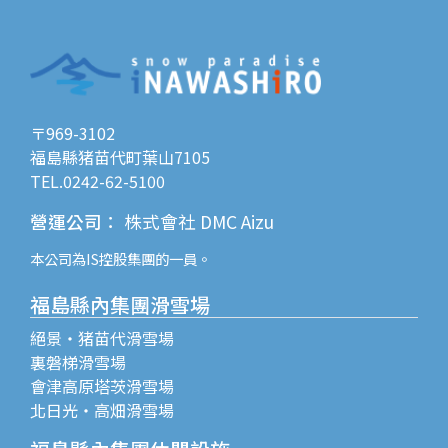
〒969-3102
福島縣猪苗代町葉山7105
TEL.0242-62-5100
營運公司
：
株式會社 DMC Aizu
本公司為
IS控股
集團的一員。
福島縣內集團滑雪場
絕景・猪苗代滑雪場
裏磐梯滑雪場
會津高原塔茨滑雪場
北日光・高畑滑雪場