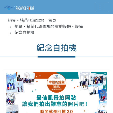
絕景・猪苗代滑雪場 首頁
絕景・猪苗代滑雪場特有的設施・設備
紀念自拍機
紀念自拍機