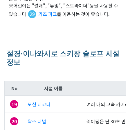
※어린이는 "썰매", "튜빙", "스트라이더"등을 사용할 수
있습니다
29
키즈 파크
를 이용하는 것이 좋습니다.
절경·이나와시로 스키장 슬로프 시설
정보
No
시설 이름
19
모션 레코더
여러 대의 고속 카메라
20
왁스 터널
웨이딩은 단 30초 만