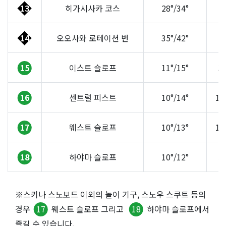
13
히가시사카 코스
28°/34°
3
14
오오사와 로테이션 번
35°/42°
3
15
이스트 슬로프
11°/15°
3
16
센트럴 피스트
10°/14°
14
17
웨스트 슬로프
10°/13°
12
18
하야마 슬로프
10°/12°
5
※스키나 스노보드 이외의 놀이 기구, 스노우 스쿠트 등의
경우
17
웨스트 슬로프 그리고
18
하야마 슬로프에서
즐길 수 있습니다.