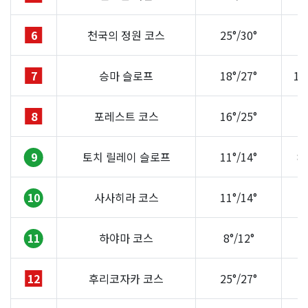
6
천국의 정원 코스
25°/30°
3
7
승마 슬로프
18°/27°
14
8
포레스트 코스
16°/25°
2
9
토치 릴레이 슬로프
11°/14°
8
10
사사히라 코스
11°/14°
3
11
하야마 코스
8°/12°
2
12
후리코자카 코스
25°/27°
8