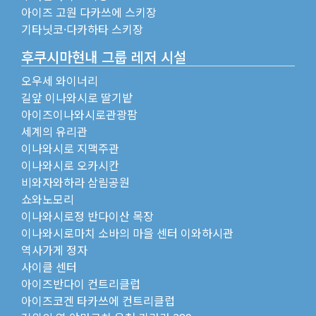
아이즈 고원 다카쓰에 스키장
기타닛코·다카하타 스키장
후쿠시마현내 그룹 레저 시설
오우세 와이너리
길앞 이나와시로 딸기밭
아이즈이나와시로관광팜
세계의 유리관
이나와시로 지맥주관
이나와시로 오카시칸
비와자와하라 삼림공원
쇼와노모리
이나와시로정 반다이산 목장
이나와시로마치 소바의 마을 센터 이와하시관
역사가게 정자
사이클 센터
아이즈반다이 컨트리클럽
아이즈코겐 타카쓰에 컨트리클럽