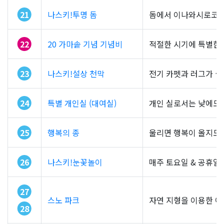
21
나스키!투명 돔
돔에서 이나와시로코를 
22
20 가마솥 기념 기념비
적절한 시기에 특별한 
23
나스키!설상 천막
전기 카펫과 러그가 설
24
특별 개인실 (대여실)
개인 실로서는 낮에도 
25
행복의 종
울리면 행복이 올지도 
26
나스키!눈꽃놀이
매주 토요일 & 공휴일
27
스노 파크
자연 지형을 이용한 아
28