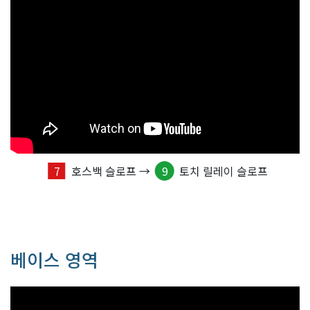
7
호스백 슬로프 →
9
토치 릴레이 슬로프
베이스 영역