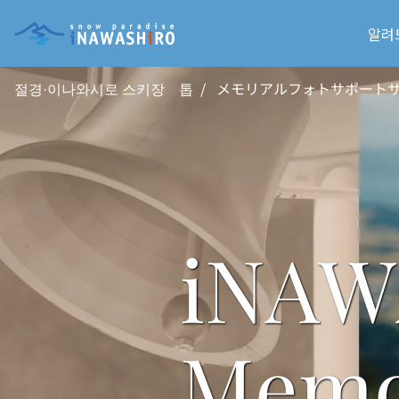
알려
절경·이나와시로 스키장 톱
メモリアルフォトサポート
i
N
A
W
M
e
m