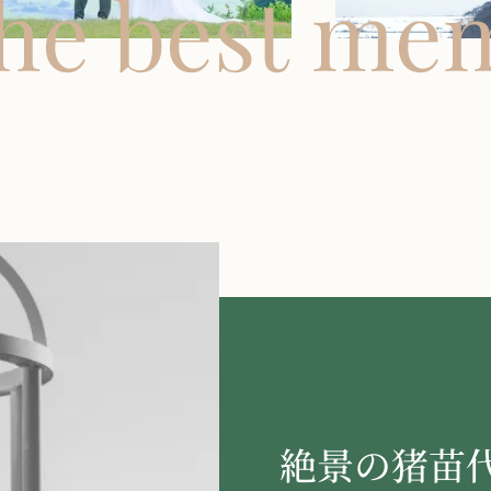
he best mem
絶景の猪苗