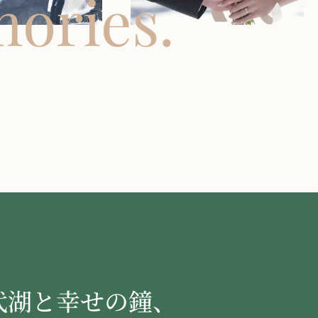
ories.
代湖と幸せの鐘、