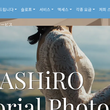
드립니다
슬로프
서비스
액세스
각종 요금
저희 
サービス
A
S
H
i
R
O
o
r
i
a
l
P
h
o
t
o