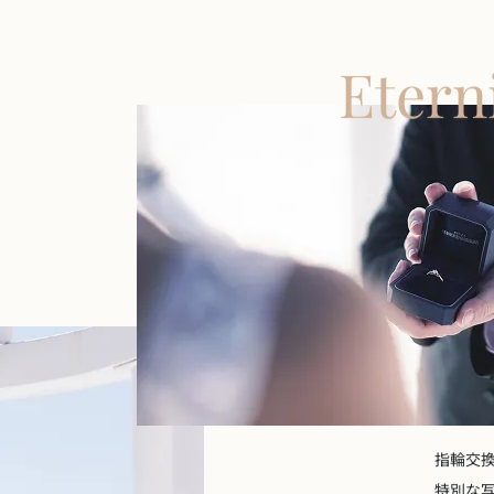
Etern
指輪交
特別な