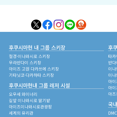
후쿠시마현 내 그룹 스키장
후쿠
절경·이나와시로 스키장
타카
우라반다이 스키장
반다
아이즈 고원 다카쓰에 스키장
이나
기타닛코·다카하타 스키장
이나
아이
후쿠시마현내 그룹 레저 시설
아이
아즈
오우세 와이너리
길앞 이나와시로 딸기밭
국내
아이즈이나와시로관광팜
세계의 유리관
DM