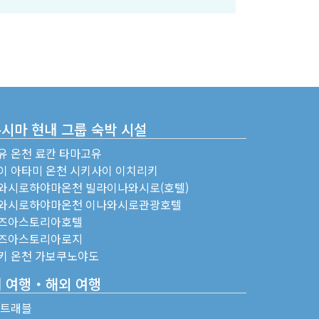
시마 현내 그룹 숙박 시설
유 온천 료칸 타마고유
이 아타미 온천 시키사이 이치리키
와시로하야마온천 빌라이나와시로(호텔)
와시로하야마온천 이나와시로관광호텔
즈아스토리아호텔
즈아스토리아로지
키 온천 가보쿠노야도
 여행・해외 여행
C트래블