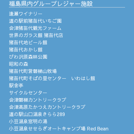
福島県内グループレジャー施設
逢瀬ワイナリー
道の駅前猪苗代いちご園
会津猪苗代観光ファーム
世界のガラス館 猪苗代店
猪苗代地ビール館
猪苗代おかし館
びわ沢原森林公園
昭和の森
猪苗代町営磐梯山牧場
猪苗代町そばの里センター いわはし館
駅舎亭
サイクルセンター
会津磐梯カントリークラブ
会津高原たかつえカントリークラブ
道の駅山口温泉きらら289
小豆温泉窓明の湯
小豆温泉せせらぎオートキャンプ場 Red Bean