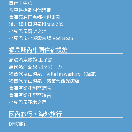
自行車中心
會津磐梯鄉村俱樂部
會津高原田惠鄉村俱樂部
道之驛山口溫泉Kirara 289
小豆溫泉窗明之湯
小豆溫泉小溪露營場 Red Bean
福島縣內集團住宿設施
高湯溫泉旅館 玉子湯
萬代熱海溫泉 四季彩一力
猪苗代葉山溫泉 Villa Inawashiro（飯店）
猪苗代早山溫泉 猪苗代觀光飯店
會津阿斯托利亞酒店
會津阿斯托里亞羅吉
小豆溫泉花木之宿
國內旅行・海外旅行
DMC旅行