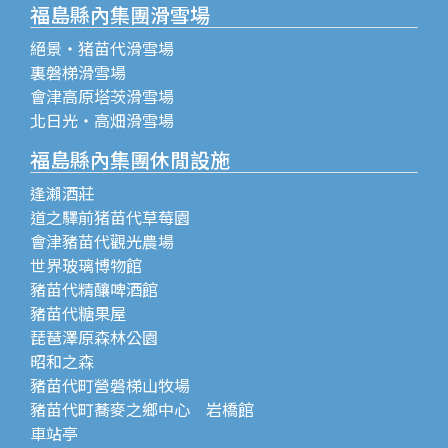
福島縣內集團滑雪場
絕景・猪苗代滑雪場
裏磐梯滑雪場
會津高原塔茨滑雪場
北日光・高畑滑雪場
福島縣內集團休閒設施
逢瀨酒莊
道之驛前猪苗代草莓園
會津豬苗代觀光農場
世界玻璃博物館
豬苗代精釀啤酒館
豬苗代糖果屋
琵琶澤原森林公園
昭和之森
豬苗代町營磐梯山牧場
豬苗代町蕎麥之鄉中心 岩橋館
車站亭