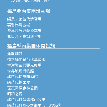
福島縣內集團滑雪場
絕景・猪苗代滑雪場
裏磐梯滑雪場
會津高原塔茨滑雪場
北日光・高畑滑雪場
福島縣內集團休閒設施
逢瀨酒莊
道之驛前猪苗代草莓園
會津豬苗代觀光農場
世界玻璃博物館
豬苗代精釀啤酒館
豬苗代糖果屋
琵琶澤原森林公園
昭和之森
豬苗代町營磐梯山牧場
豬苗代町蕎麥之鄉中心 岩橋館