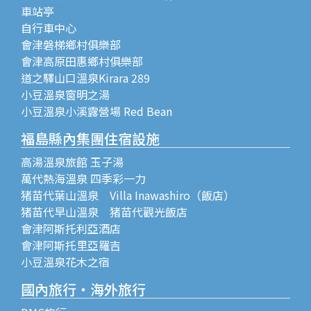
車站亭
自行車中心
會津磐梯鄉村俱樂部
會津高原田惠鄉村俱樂部
道之驛山口溫泉Kirara 289
小豆溫泉窗明之湯
小豆溫泉小溪露營場 Red Bean
福島縣內集團住宿設施
高湯溫泉旅館 玉子湯
萬代熱海溫泉 四季彩一力
猪苗代葉山溫泉 Villa Inawashiro（飯店）
猪苗代早山溫泉 猪苗代觀光飯店
會津阿斯托利亞酒店
會津阿斯托里亞羅吉
小豆溫泉花木之宿
國內旅行・海外旅行