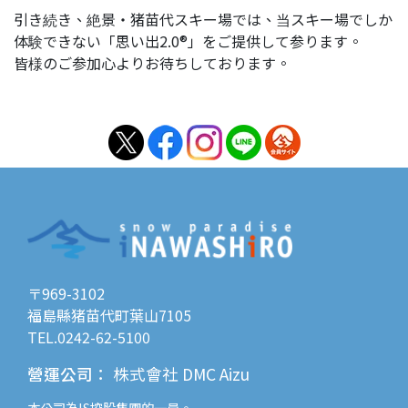
引き続き、絶景・猪苗代スキー場では、当スキー場でしか
体験できない「思い出2.0®」をご提供して参ります。
皆様のご参加心よりお待ちしております。
〒969-3102
福島縣猪苗代町葉山7105
TEL.0242-62-5100
營運公司
：
株式會社 DMC Aizu
本公司為
IS控股
集團的一員。