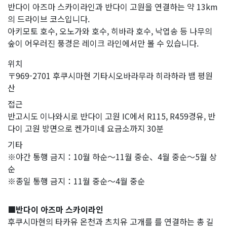
반다이 아즈마 스카이라인과 반다이 고원을 연결하는 약 13km
의 드라이브 코스입니다.
아키모토 호수, 오노가와 호수, 히바라 호수, 낙엽송 등 나무의
숲이 어우러진 풍경은 레이크 라인에서만 볼 수 있습니다.
위치
〒969-2701 후쿠시마현 기타시오바라무라 히라하라 뱀 평원
산
접근
반고시도 이나와시로 반다이 고원 IC에서 R115, R459경유, 반
다이 고원 방면으로 켄가미네 요금소까지 30분
기타
※야간 통행 금지：10월 하순～11월 중순、4월 중순～5월 상
순
※종일 통행 금지：11월 중순～4월 중순
■반다이 아즈마 스카이라인
후쿠시마현의 타카유 온천과 츠치유 고개를 를 연결하는 총 길