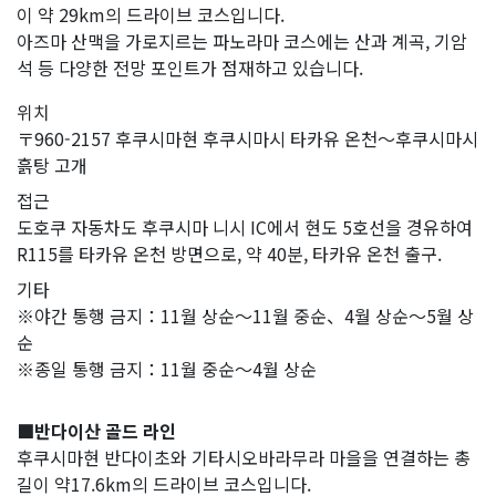
이 약 29km의 드라이브 코스입니다.
아즈마 산맥을 가로지르는 파노라마 코스에는 산과 계곡, 기암
석 등 다양한 전망 포인트가 점재하고 있습니다.
위치
〒960-2157 후쿠시마현 후쿠시마시 타카유 온천～후쿠시마시
흙탕 고개
접근
도호쿠 자동차도 후쿠시마 니시 IC에서 현도 5호선을 경유하여
R115를 타카유 온천 방면으로, 약 40분, 타카유 온천 출구.
기타
※야간 통행 금지：11월 상순～11월 중순、4월 상순～5월 상
순
※종일 통행 금지：11월 중순～4월 상순
■반다이산 골드 라인
후쿠시마현 반다이초와 기타시오바라무라 마을을 연결하는 총
길이 약17.6km의 드라이브 코스입니다.