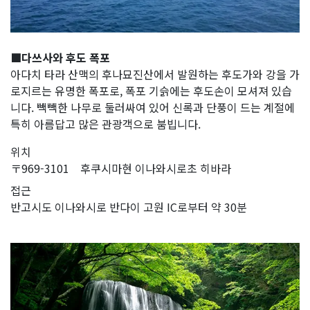
■다쓰사와 후도 폭포
아다치 타라 산맥의 후나묘진산에서 발원하는 후도가와 강을 가
로지르는 유명한 폭포로, 폭포 기슭에는 후도손이 모셔져 있습
니다. 빽빽한 나무로 둘러싸여 있어 신록과 단풍이 드는 계절에
특히 아름답고 많은 관광객으로 붐빕니다.
위치
〒969-3101 후쿠시마현 이나와시로초 히바라
접근
반고시도 이나와시로 반다이 고원 IC로부터 약 30분