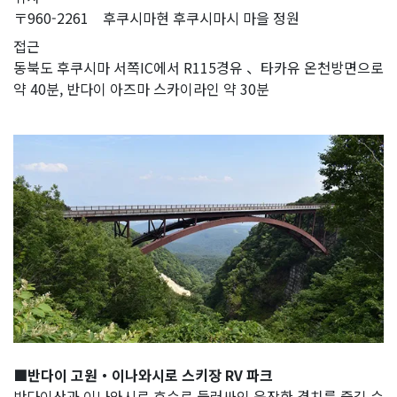
〒960-2261 후쿠시마현 후쿠시마시 마을 정원
접근
동북도 후쿠시마 서쪽IC에서 R115경유 、타카유 온천방면으로
약 40분, 반다이 아즈마 스카이라인 약 30분
■반다이 고원・이나와시로 스키장 RV 파크
반다이산과 이나와시로 호수로 둘러싸인 웅장한 경치를 즐길 수