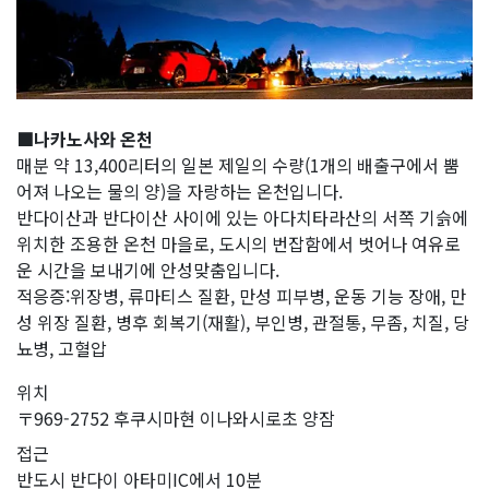
■나카노사와 온천
매분 약 13,400리터의 일본 제일의 수량(1개의 배출구에서 뿜
어져 나오는 물의 양)을 자랑하는 온천입니다.
반다이산과 반다이산 사이에 있는 아다치타라산의 서쪽 기슭에
위치한 조용한 온천 마을로, 도시의 번잡함에서 벗어나 여유로
운 시간을 보내기에 안성맞춤입니다.
적응증:위장병, 류마티스 질환, 만성 피부병, 운동 기능 장애, 만
성 위장 질환, 병후 회복기(재활), 부인병, 관절통, 무좀, 치질, 당
뇨병, 고혈압
위치
〒969-2752 후쿠시마현 이나와시로초 양잠
접근
반도시 반다이 아타미IC에서 10분