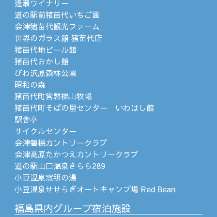
逢瀬ワイナリー
道の駅前猪苗代いちご園
会津猪苗代観光ファーム
世界のガラス館 猪苗代店
猪苗代地ビール館
猪苗代おかし館
びわ沢原森林公園
昭和の森
猪苗代町営磐梯山牧場
猪苗代町そばの里センター いわはし館
駅舎亭
サイクルセンター
会津磐梯カントリークラブ
会津高原たかつえカントリークラブ
道の駅山口温泉きらら289
小豆温泉窓明の湯
小豆温泉せせらぎオートキャンプ場 Red Bean
福島県内グループ宿泊施設