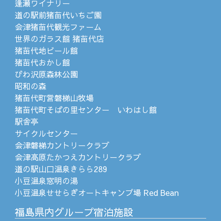
逢瀬ワイナリー
道の駅前猪苗代いちご園
会津猪苗代観光ファーム
世界のガラス館 猪苗代店
猪苗代地ビール館
猪苗代おかし館
びわ沢原森林公園
昭和の森
猪苗代町営磐梯山牧場
猪苗代町そばの里センター いわはし館
駅舎亭
サイクルセンター
会津磐梯カントリークラブ
会津高原たかつえカントリークラブ
道の駅山口温泉きらら289
小豆温泉窓明の湯
小豆温泉せせらぎオートキャンプ場 Red Bean
福島県内グループ宿泊施設