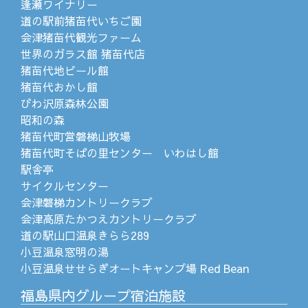
逢瀬ワイナリー
道の駅前猪苗代いちご園
会津猪苗代観光ファーム
世界のガラス館 猪苗代店
猪苗代地ビール館
猪苗代おかし館
びわ沢原森林公園
昭和の森
猪苗代町営磐梯山牧場
猪苗代町そばの里センター いわはし館
駅舎亭
サイクルセンター
会津磐梯カントリークラブ
会津高原たかつえカントリークラブ
道の駅山口温泉きらら289
小豆温泉窓明の湯
小豆温泉せせらぎオートキャンプ場 Red Bean
福島県内グループ宿泊施設