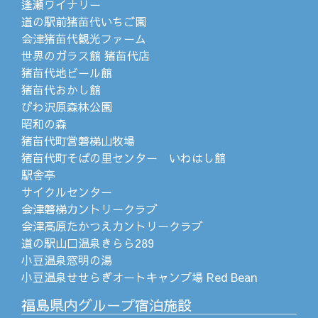
逢瀬ワイナリー
道の駅前猪苗代いちご園
会津猪苗代観光ファーム
世界のガラス館 猪苗代店
猪苗代地ビール館
猪苗代おかし館
びわ沢原森林公園
昭和の森
猪苗代町営磐梯山牧場
猪苗代町そばの里センター いわはし館
駅舎亭
サイクルセンター
会津磐梯カントリークラブ
会津高原たかつえカントリークラブ
道の駅山口温泉きらら289
小豆温泉窓明の湯
小豆温泉せせらぎオートキャンプ場 Red Bean
福島県内グループ宿泊施設