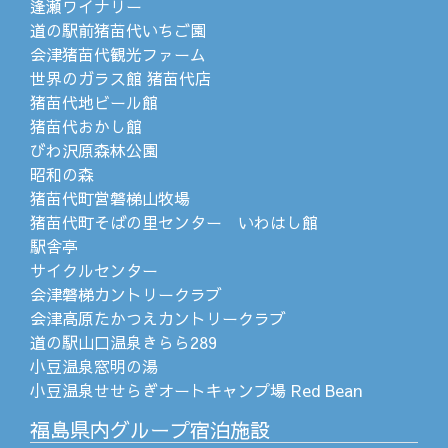
逢瀬ワイナリー
道の駅前猪苗代いちご園
会津猪苗代観光ファーム
世界のガラス館 猪苗代店
猪苗代地ビール館
猪苗代おかし館
びわ沢原森林公園
昭和の森
猪苗代町営磐梯山牧場
猪苗代町そばの里センター いわはし館
駅舎亭
サイクルセンター
会津磐梯カントリークラブ
会津高原たかつえカントリークラブ
道の駅山口温泉きらら289
小豆温泉窓明の湯
小豆温泉せせらぎオートキャンプ場 Red Bean
福島県内グループ宿泊施設