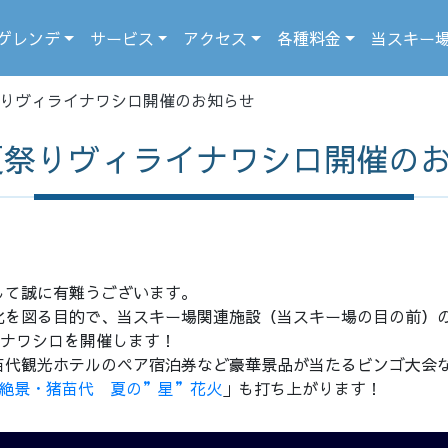
ゲレンデ
サービス
アクセス
各種料金
当スキー
夏祭りヴィライナワシロ開催のお知らせ
5夏祭りヴィライナワシロ開催の
して誠に有難うございます。
化を図る目的で、当スキー場関連施設（当スキー場の目の前）
イナワシロを開催します！
苗代観光ホテルのペア宿泊券など豪華景品が当たるビンゴ大会
絶景・猪苗代 夏の”星”花火
」も打ち上がります！