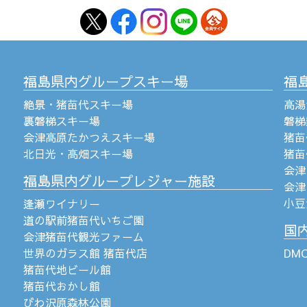
福島県内グループスキー場
福
絶景・猪苗代スキー場
高湯
裏磐梯スキー場
磐梯
会津高原たかつえスキー場
猪苗
北日光・高畑スキー場
猪苗
会津
福島県内グループレジャー施設
会津
小豆
逢瀬ワイナリー
道の駅前猪苗代いちご園
国
会津猪苗代観光ファーム
世界のガラス館 猪苗代店
DM
猪苗代地ビール館
猪苗代おかし館
びわ沢原森林公園