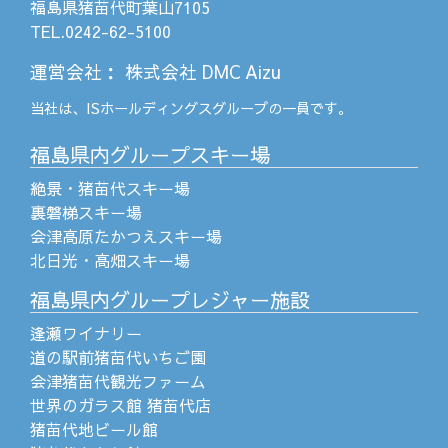
福島県猪苗代町葉山7105
TEL.0242-62-5100
運営会社
：
株式会社 DMC Aizu
当社は、
ISホールディングス
グループの一員です。
福島県内グループスキー場
絶景・猪苗代スキー場
裏磐梯スキー場
会津高原たかつえスキー場
北日光・高畑スキー場
福島県内グループレジャー施設
逢瀬ワイナリー
道の駅前猪苗代いちご園
会津猪苗代観光ファーム
世界のガラス館 猪苗代店
猪苗代地ビール館