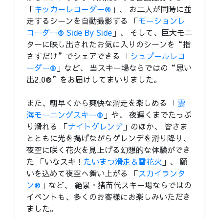
「
キッカーレコーダー®
」、 お二人が同時に並
走するシーンを自動撮影する 「
モーションレ
コーダー® Side By Side
」、 そして、巨大モニ
ターに映し出されたお気に入りのシーンを“指
さすだけ”でシェアできる 「
シュプールレコ
ーダー®
」など、 当スキー場ならではの“思い
出2.0®”をお届けしてまいりました。
また、朝早くから爽快な滑走を楽しめる 「
雲
海モーニングスキー®
」や、 夜遅くまでたっぷ
り滑れる 「
ナイトゲレンデ
」のほか、 皆さま
とともに光を掲げながらゲレンデを滑り降り、
夜空に咲く花火を見上げる幻想的な体験ができ
た 「いなスキ！
たいまつ滑走＆雪花火
」、 願
いを込めて夜空へ舞い上がる 「
スカイランタ
ン®
」など、 絶景・猪苗代スキー場ならではの
イベントも、多くのお客様にお楽しみいただき
ました。