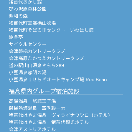
猪苗代おかし館
びわ沢原森林公園
昭和の森
猪苗代町営磐梯山牧場
猪苗代町そばの里センター いわはし館
駅舎亭
サイクルセンター
会津磐梯カントリークラブ
会津高原たかつえカントリークラブ
道の駅山口温泉きらら289
小豆温泉窓明の湯
小豆温泉せせらぎオートキャンプ場 Red Bean
福島県内グループ宿泊施設
高湯温泉 旅館玉子湯
磐梯熱海温泉 四季彩一力
猪苗代はやま温泉 ヴィライナワシロ（ホテル）
猪苗代はやま温泉 猪苗代観光ホテル
会津アストリアホテル